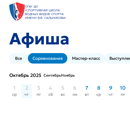
ОГАУ ДО
«Спортивная школа
водных видов спорта
имени В.В. Сальникова»
Афиша
Все
Соревнования
Мастер-класс
Выступле
Октябрь 2025
Сентябрь
Ноябрь
1
2
3
4
5
6
7
8
9
10
ср
чт
пт
сб
вс
пн
вт
ср
чт
пт