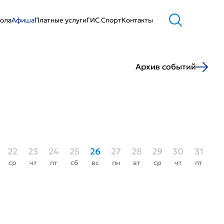
ола
Афиша
Платные услуги
ГИС Cпорт
Контакты
Архив событий
22
23
24
25
26
27
28
29
30
31
ср
чт
пт
сб
вс
пн
вт
ср
чт
пт