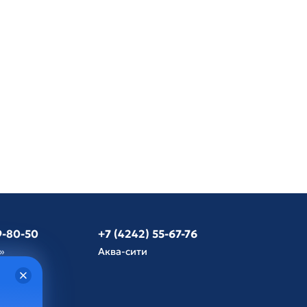
9-80-50
+7 (4242) 55-67-76
»
Аква-сити
язь