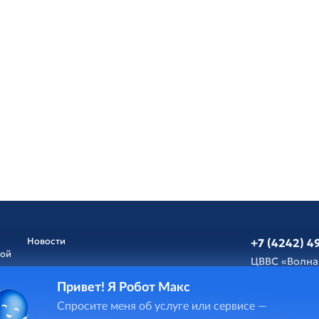
Новости
+7 (4242) 4
ной
ЦВВС «Волна
Привет! Я Робот Макс
Афиша
Обратная св
Спросите меня об услуге или сервисе —
и
ГИС Cпорт