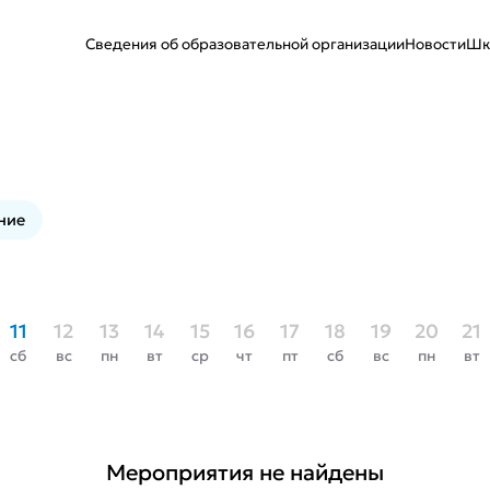
Сведения об образовательной организации
Новости
Шк
ние
11
12
13
14
15
16
17
18
19
20
21
сб
вс
пн
вт
ср
чт
пт
сб
вс
пн
вт
Мероприятия не найдены