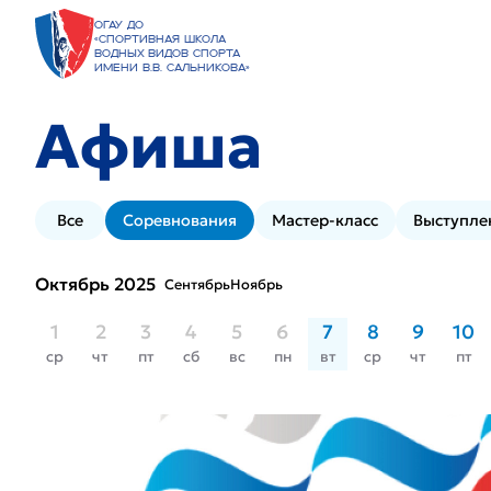
ОГАУ ДО
«Спортивная школа
водных видов спорта
имени В.В. Сальникова»
Афиша
Все
Соревнования
Мастер-класс
Выступле
Октябрь 2025
Сентябрь
Ноябрь
1
2
3
4
5
6
7
8
9
10
ср
чт
пт
сб
вс
пн
вт
ср
чт
пт