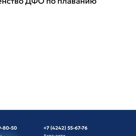
енство ДФО по плаванию
9-80-50
+7 (4242) 55-67-76
»
Аква-сити