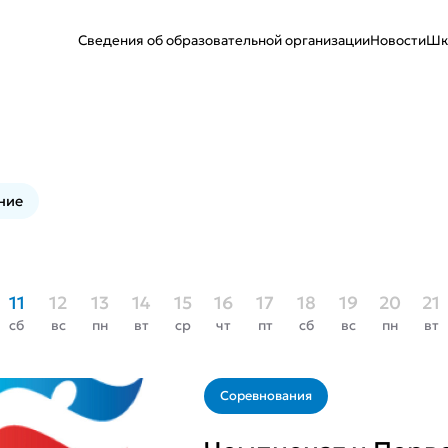
Сведения об образовательной организации
Новости
Шк
ние
11
12
13
14
15
16
17
18
19
20
21
сб
вс
пн
вт
ср
чт
пт
сб
вс
пн
вт
Соревнования