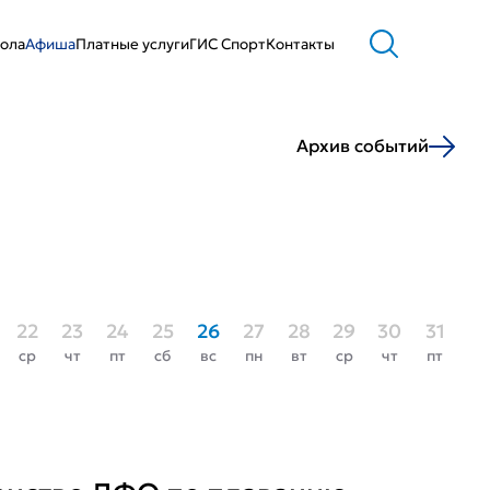
ола
Афиша
Платные услуги
ГИС Cпорт
Контакты
Архив событий
22
23
24
25
26
27
28
29
30
31
ср
чт
пт
сб
вс
пн
вт
ср
чт
пт