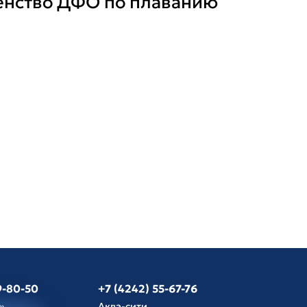
енство ДФО по плаванию
9-80-50
+7 (4242) 55-67-76
»
Аква-сити