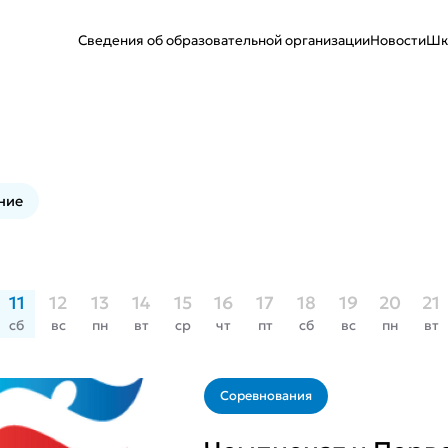
Сведения об образовательной организации
Новости
Шк
ние
11
12
13
14
15
16
17
18
19
20
21
сб
вс
пн
вт
ср
чт
пт
сб
вс
пн
вт
Соревнования