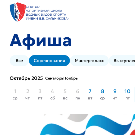
ОГАУ ДО
«Спортивная школа
водных видов спорта
имени В.В. Сальникова»
Афиша
Все
Соревнования
Мастер-класс
Выступле
Октябрь 2025
Сентябрь
Ноябрь
1
2
3
4
5
6
7
8
9
10
ср
чт
пт
сб
вс
пн
вт
ср
чт
пт