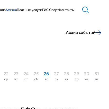
ола
Афиша
Платные услуги
ГИС Cпорт
Контакты
Архив событий
22
23
24
25
26
27
28
29
30
31
ср
чт
пт
сб
вс
пн
вт
ср
чт
пт