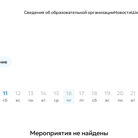
Сведения об образовательной организации
Новости
Шк
ние
11
12
13
14
15
16
17
18
19
20
21
сб
вс
пн
вт
ср
чт
пт
сб
вс
пн
вт
Мероприятия не найдены