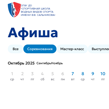
ОГАУ ДО
«Спортивная школа
водных видов спорта
имени В.В. Сальникова»
Афиша
Все
Соревнования
Мастер-класс
Выступле
Октябрь 2025
Сентябрь
Ноябрь
1
2
3
4
5
6
7
8
9
10
ср
чт
пт
сб
вс
пн
вт
ср
чт
пт