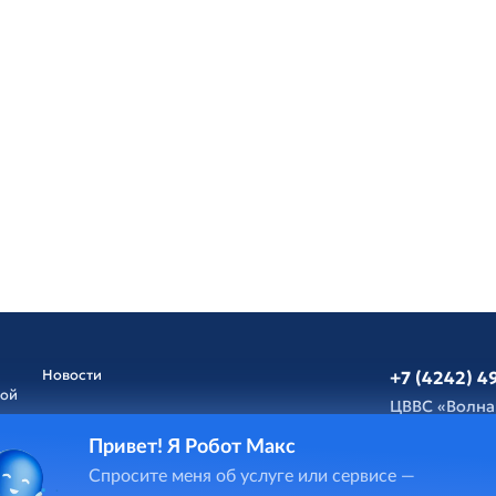
Новости
+7 (4242) 4
ной
ЦВВС «Волна
Привет! Я Робот Макс
Афиша
Обратная св
Спросите меня об услуге или сервисе —
и
ГИС Cпорт