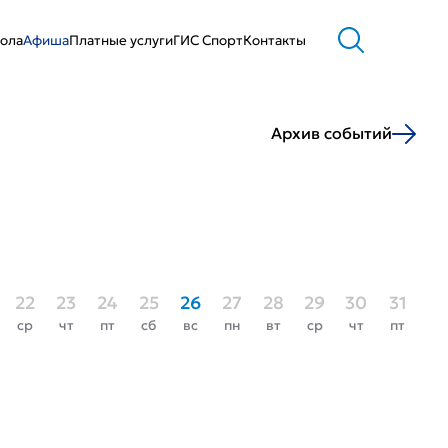
ола
Афиша
Платные услуги
ГИС Cпорт
Контакты
Архив событий
22
23
24
25
26
27
28
29
30
31
ср
чт
пт
сб
вс
пн
вт
ср
чт
пт