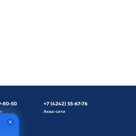
9-80-50
+7 (4242) 55-67-76
»
Аква-сити
язь