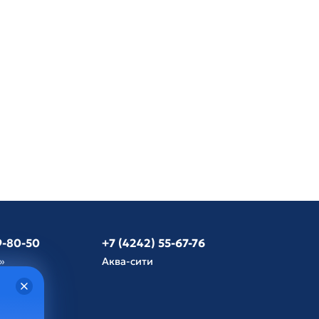
9-80-50
+7 (4242) 55-67-76
»
Аква-сити
язь