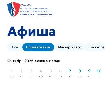
ОГАУ ДО
«Спортивная школа
водных видов спорта
имени В.В. Сальникова»
Афиша
Все
Соревнования
Мастер-класс
Выступле
Октябрь 2025
Сентябрь
Ноябрь
1
2
3
4
5
6
7
8
9
10
ср
чт
пт
сб
вс
пн
вт
ср
чт
пт