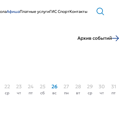
ола
Афиша
Платные услуги
ГИС Cпорт
Контакты
Архив событий
22
23
24
25
26
27
28
29
30
31
ср
чт
пт
сб
вс
пн
вт
ср
чт
пт