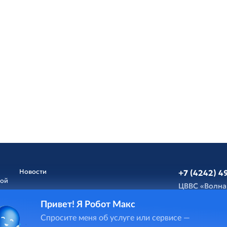
Новости
+7 (4242) 4
ной
ЦВВС «Волна
Привет! Я Робот Макс
Афиша
Обратная св
Спросите меня об услуге или сервисе —
и
ГИС Cпорт