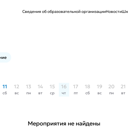
Сведения об образовательной организации
Новости
Шк
ние
11
12
13
14
15
16
17
18
19
20
21
сб
вс
пн
вт
ср
чт
пт
сб
вс
пн
вт
Мероприятия не найдены