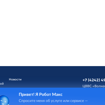
Новости
+7 (4242) 4
ной
ЦВВС «Волна
Привет! Я Робот Макс
Афиша
Обратная св
Спросите меня об услуге или сервисе —
и
ГИС Cпорт