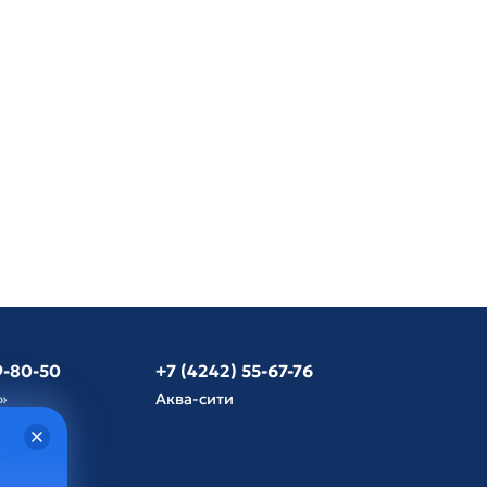
9-80-50
+7 (4242) 55-67-76
»
Аква-сити
язь