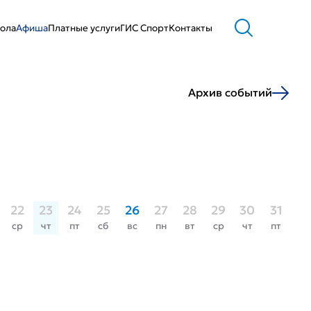
ола
Афиша
Платные услуги
ГИС Cпорт
Контакты
Архив событий
22
23
24
25
26
27
28
29
30
31
ср
чт
пт
сб
вс
пн
вт
ср
чт
пт