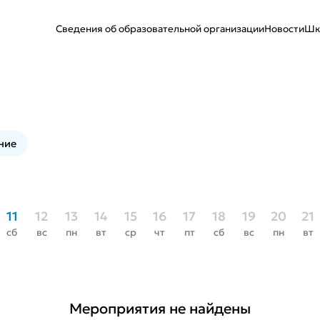
Сведения об образовательной организации
Новости
Шк
ние
11
12
13
14
15
16
17
18
19
20
21
сб
вс
пн
вт
ср
чт
пт
сб
вс
пн
вт
Мероприятия не найдены