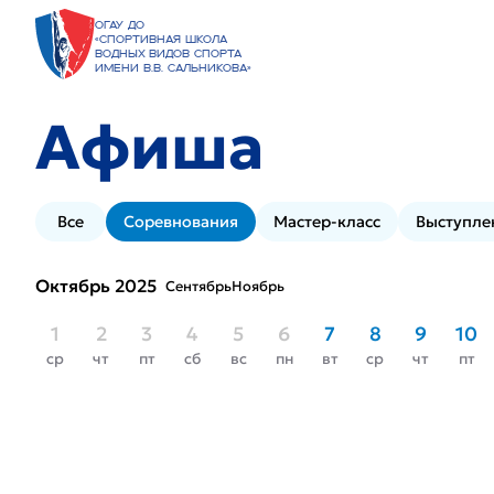
ОГАУ ДО
«Спортивная школа
водных видов спорта
имени В.В. Сальникова»
Афиша
Все
Соревнования
Мастер-класс
Выступле
Октябрь 2025
Сентябрь
Ноябрь
1
2
3
4
5
6
7
8
9
10
ср
чт
пт
сб
вс
пн
вт
ср
чт
пт