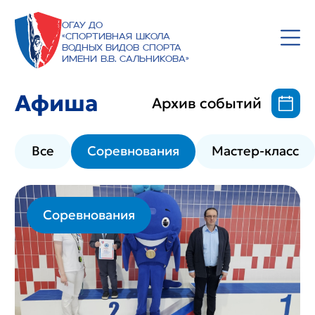
ОГАУ ДО
«Спортивная школа
водных видов спорта
имени В.В. Сальникова»
Афиша
Архив событий
Все
Соревнования
Мастер-класс
Соревнования