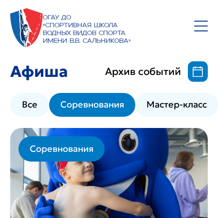
ОГАУ ДО
«Спортивная школа
водных видов спорта
имени В.В. Сальникова»
Афиша
Архив событий
Все
Соревнования
Мастер-класс
Соревнования