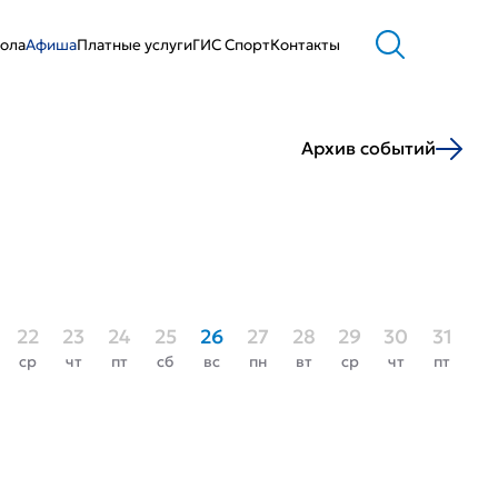
ола
Афиша
Платные услуги
ГИС Cпорт
Контакты
Архив событий
22
23
24
25
26
27
28
29
30
31
ср
чт
пт
сб
вс
пн
вт
ср
чт
пт