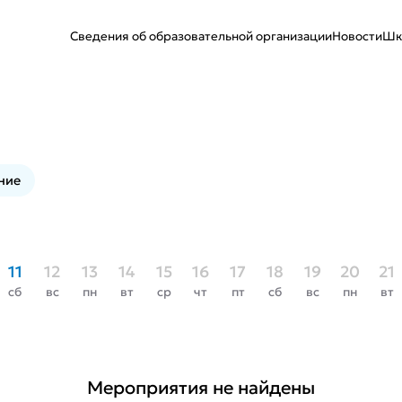
Сведения об образовательной организации
Новости
Шк
ние
11
12
13
14
15
16
17
18
19
20
21
сб
вс
пн
вт
ср
чт
пт
сб
вс
пн
вт
Мероприятия не найдены