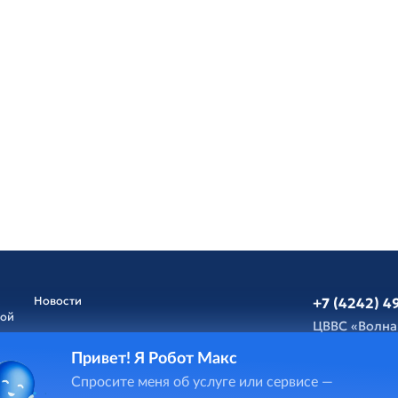
Новости
+7 (4242) 4
ной
ЦВВС «Волна
Привет! Я Робот Макс
Афиша
Обратная св
Спросите меня об услуге или сервисе —
и
ГИС Cпорт