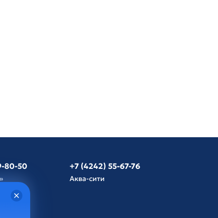
9-80-50
+7 (4242) 55-67-76
»
Аква-сити
язь