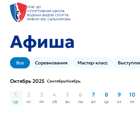
ОГАУ ДО
«Спортивная школа
водных видов спорта
имени В.В. Сальникова»
Афиша
Все
Соревнования
Мастер-класс
Выступле
Октябрь 2025
Сентябрь
Ноябрь
1
2
3
4
5
6
7
8
9
10
ср
чт
пт
сб
вс
пн
вт
ср
чт
пт