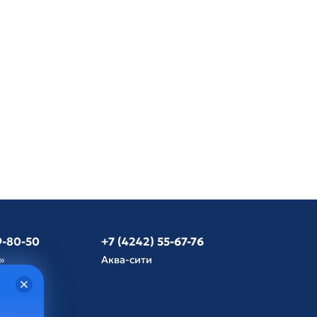
9-80-50
+7 (4242) 55-67-76
»
Аква-сити
язь