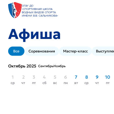
ОГАУ ДО
«Спортивная школа
водных видов спорта
имени В.В. Сальникова»
Афиша
Все
Соревнования
Мастер-класс
Выступле
Октябрь 2025
Сентябрь
Ноябрь
1
2
3
4
5
6
7
8
9
10
ср
чт
пт
сб
вс
пн
вт
ср
чт
пт