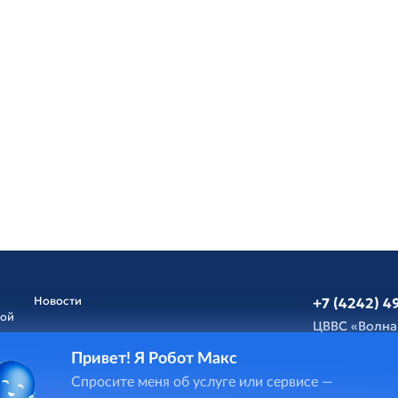
Новости
+7 (4242) 4
ной
ЦВВС «Волна
Привет! Я Робот Макс
Афиша
Обратная св
Спросите меня об услуге или сервисе —
и
ГИС Cпорт