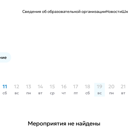
Сведения об образовательной организации
Новости
Шк
ние
11
12
13
14
15
16
17
18
19
20
21
сб
вс
пн
вт
ср
чт
пт
сб
вс
пн
вт
Мероприятия не найдены