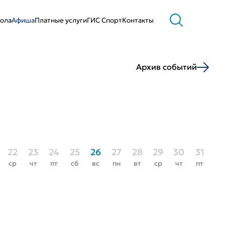
ола
Афиша
Платные услуги
ГИС Cпорт
Контакты
Архив событий
22
23
24
25
26
27
28
29
30
31
ср
чт
пт
сб
вс
пн
вт
ср
чт
пт