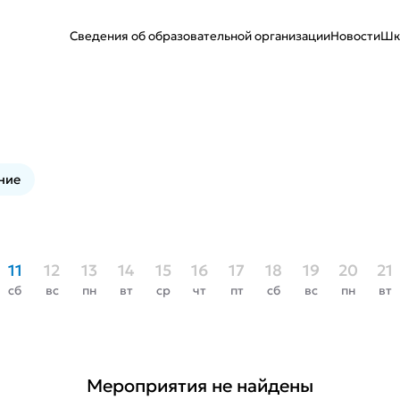
Сведения об образовательной организации
Новости
Шк
ние
11
12
13
14
15
16
17
18
19
20
21
сб
вс
пн
вт
ср
чт
пт
сб
вс
пн
вт
Мероприятия не найдены