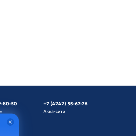
9-80-50
+7 (4242) 55-67-76
»
Аква-сити
язь