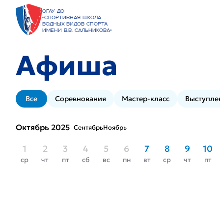
ОГАУ ДО
«Спортивная школа
водных видов спорта
имени В.В. Сальникова»
Афиша
Все
Соревнования
Мастер-класс
Выступле
Октябрь 2025
Сентябрь
Ноябрь
1
2
3
4
5
6
7
8
9
10
ср
чт
пт
сб
вс
пн
вт
ср
чт
пт