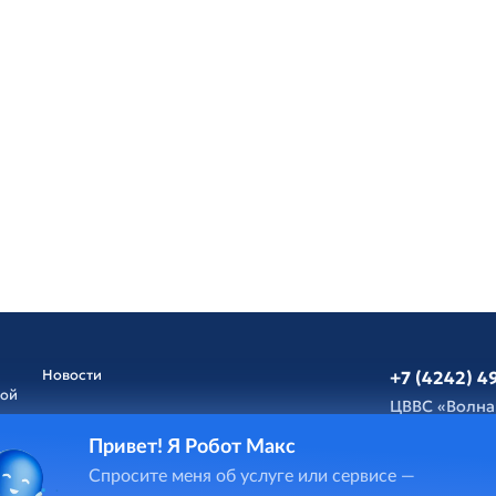
Новости
+7 (4242) 4
ной
ЦВВС «Волна
Привет! Я Робот Макс
Афиша
Обратная св
Спросите меня об услуге или сервисе —
и
ГИС Cпорт