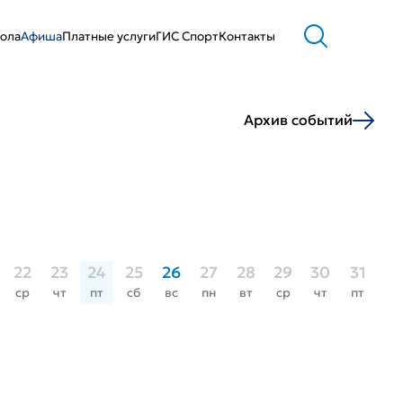
ола
Афиша
Платные услуги
ГИС Cпорт
Контакты
Архив событий
22
23
24
25
26
27
28
29
30
31
ср
чт
пт
сб
вс
пн
вт
ср
чт
пт