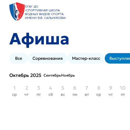
ОГАУ ДО
«Спортивная школа
водных видов спорта
имени В.В. Сальникова»
Афиша
Все
Соревнования
Мастер-класс
Выступле
Октябрь 2025
Сентябрь
Ноябрь
1
2
3
4
5
6
7
8
9
10
ср
чт
пт
сб
вс
пн
вт
ср
чт
пт