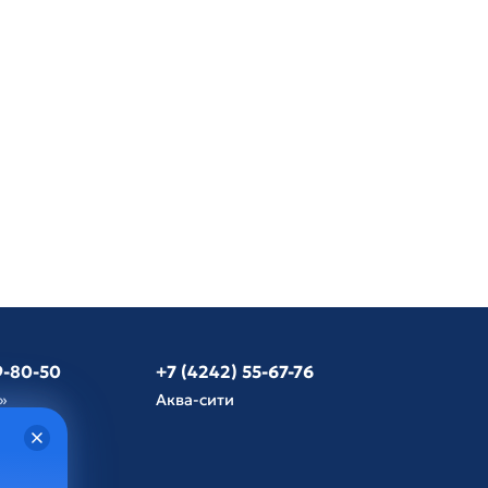
9-80-50
+7 (4242) 55-67-76
»
Аква-сити
язь