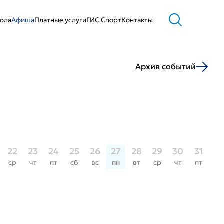
ола
Афиша
Платные услуги
ГИС Cпорт
Контакты
Архив событий
22
23
24
25
26
27
28
29
30
31
ср
чт
пт
сб
вс
пн
вт
ср
чт
пт