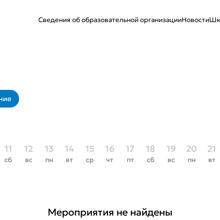
Сведения об образовательной организации
Новости
Шк
ние
11
12
13
14
15
16
17
18
19
20
21
сб
вс
пн
вт
ср
чт
пт
сб
вс
пн
вт
Мероприятия не найдены