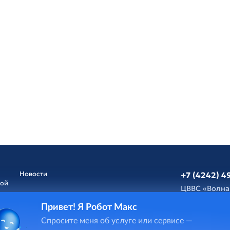
Новости
+7 (4242) 4
ной
ЦВВС «Волна
Привет! Я Робот Макс
Афиша
Обратная св
Спросите меня об услуге или сервисе —
и
ГИС Cпорт