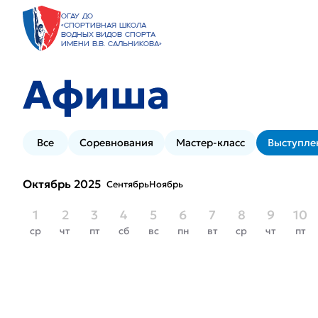
ОГАУ ДО
«Спортивная школа
водных видов спорта
имени В.В. Сальникова»
Афиша
Все
Соревнования
Мастер-класс
Выступле
Октябрь 2025
Сентябрь
Ноябрь
1
2
3
4
5
6
7
8
9
10
ср
чт
пт
сб
вс
пн
вт
ср
чт
пт