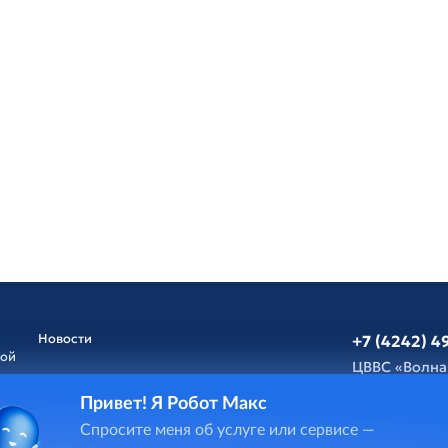
Новости
+7 (4242) 4
ной
ЦВВС «Волна
Привет! Я Робот Макс
Афиша
Обратная св
Спросите меня об услуге или сервисе —
и
ГИС Cпорт