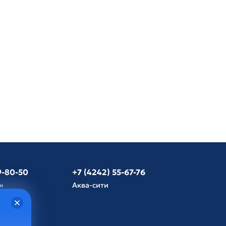
9-80-50
+7 (4242) 55-67-76
»
Аква-сити
язь