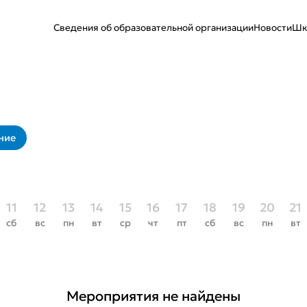
Сведения об образовательной организации
Новости
Шк
ние
11
12
13
14
15
16
17
18
19
20
21
сб
вс
пн
вт
ср
чт
пт
сб
вс
пн
вт
Мероприятия не найдены