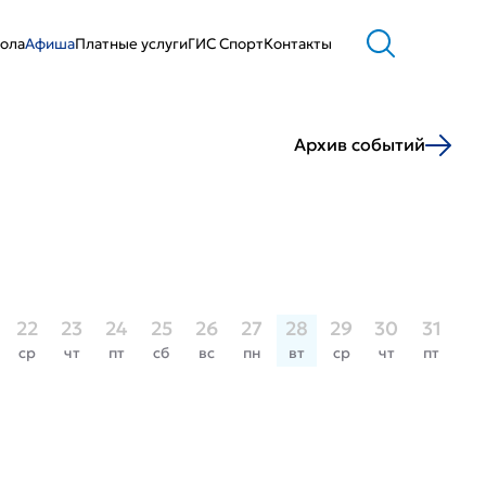
ола
Афиша
Платные услуги
ГИС Cпорт
Контакты
Архив событий
22
23
24
25
26
27
28
29
30
31
ср
чт
пт
сб
вс
пн
вт
ср
чт
пт