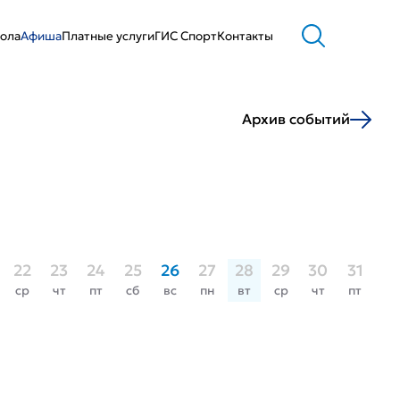
ола
Афиша
Платные услуги
ГИС Cпорт
Контакты
Архив событий
22
23
24
25
26
27
28
29
30
31
ср
чт
пт
сб
вс
пн
вт
ср
чт
пт