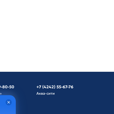
9-80-50
+7 (4242) 55-67-76
»
Аква-сити
язь