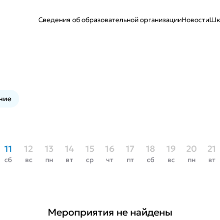
Сведения об образовательной организации
Новости
Шк
ние
11
12
13
14
15
16
17
18
19
20
21
сб
вс
пн
вт
ср
чт
пт
сб
вс
пн
вт
Мероприятия не найдены