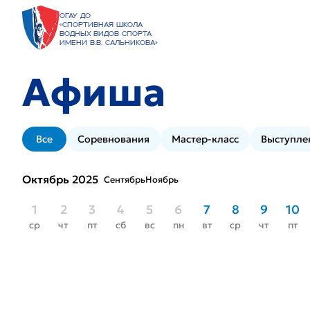
ОГАУ ДО
«Спортивная школа
водных видов спорта
имени В.В. Сальникова»
Афиша
Все
Соревнования
Мастер-класс
Выступле
Октябрь 2025
Сентябрь
Ноябрь
1
2
3
4
5
6
7
8
9
10
ср
чт
пт
сб
вс
пн
вт
ср
чт
пт