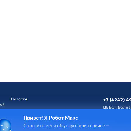
Новости
+7 (4242) 4
ной
ЦВВС «Волна
Привет! Я Робот Макс
Афиша
Обратная св
Спросите меня об услуге или сервисе —
и
ГИС Cпорт