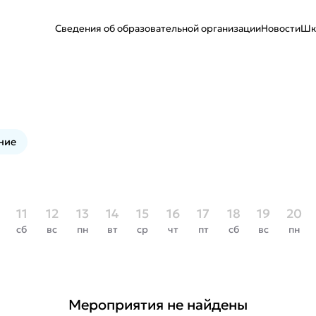
Сведения об образовательной организации
Новости
Шк
ние
11
12
13
14
15
16
17
18
19
20
сб
вс
пн
вт
ср
чт
пт
сб
вс
пн
Мероприятия не найдены