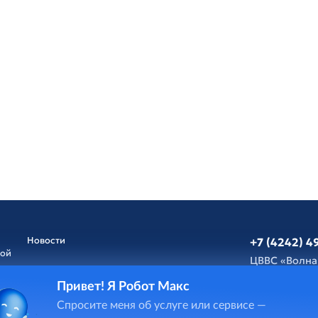
Новости
+7 (4242) 4
ной
ЦВВС «Волна
Привет! Я Робот Макс
Афиша
Обратная св
Спросите меня об услуге или сервисе —
и
ГИС Cпорт