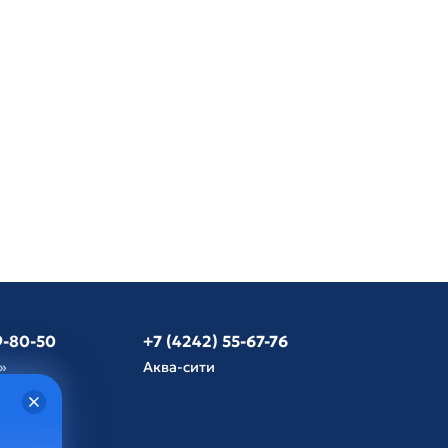
9-80-50
+7 (4242) 55-67-76
»
Аква-сити
язь