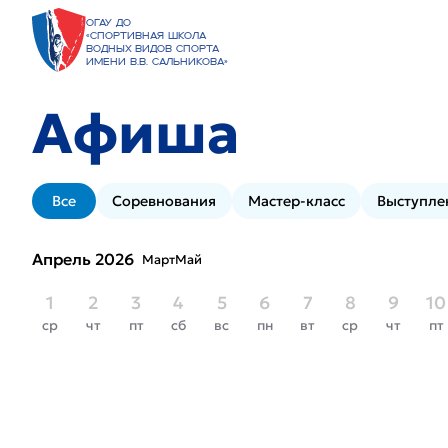
ОГАУ ДО
«Спортивная школа
водных видов спорта
имени В.В. Сальникова»
Афиша
Все
Соревнования
Мастер-класс
Выступле
Апрель 2026
Март
Май
1
2
3
4
5
6
7
8
9
10
ср
чт
пт
сб
вс
пн
вт
ср
чт
пт