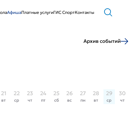
ола
Афиша
Платные услуги
ГИС Cпорт
Контакты
Архив событий
21
22
23
24
25
26
27
28
29
30
вт
ср
чт
пт
сб
вс
пн
вт
ср
чт