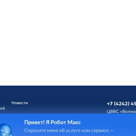
Новости
+7 (4242) 4
ной
ЦВВС «Волна
Привет! Я Робот Макс
Афиша
Обратная св
Спросите меня об услуге или сервисе —
и
ГИС Cпорт