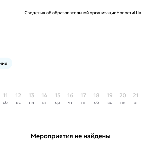
Сведения об образовательной организации
Новости
Шк
ние
11
12
13
14
15
16
17
18
19
20
21
сб
вс
пн
вт
ср
чт
пт
сб
вс
пн
вт
Мероприятия не найдены