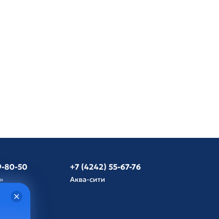
9-80-50
+7 (4242) 55-67-76
»
Аква-сити
язь