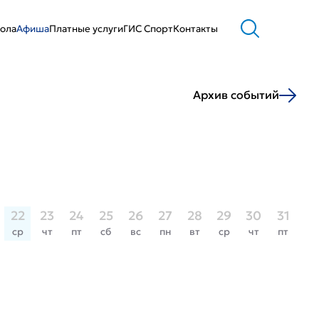
ола
Афиша
Платные услуги
ГИС Cпорт
Контакты
Архив событий
22
23
24
25
26
27
28
29
30
31
ср
чт
пт
сб
вс
пн
вт
ср
чт
пт