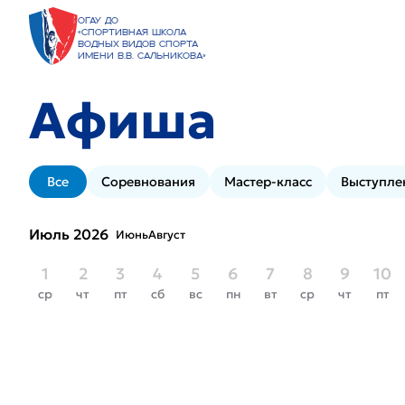
ОГАУ ДО
«Спортивная школа
водных видов спорта
имени В.В. Сальникова»
Афиша
Все
Соревнования
Мастер-класс
Выступле
Июль 2026
Июнь
Август
1
2
3
4
5
6
7
8
9
10
ср
чт
пт
сб
вс
пн
вт
ср
чт
пт