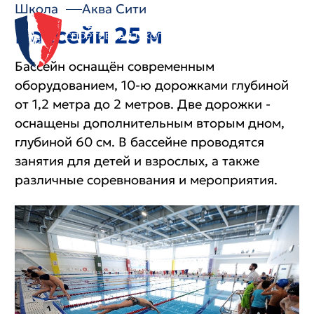
Школа
Аква Сити
Бассейн 25 м
ОГАУ ДО
«Спортивная школа
водных видов спорта
имени В.В. Сальникова»
Бассейн оснащён современным
оборудованием, 10-ю дорожками глубиной
от 1,2 метра до 2 метров. Две дорожки -
оснащены дополнительным вторым дном,
глубиной 60 см. В бассейне проводятся
занятия для детей и взрослых, а также
различные соревнования и мероприятия.