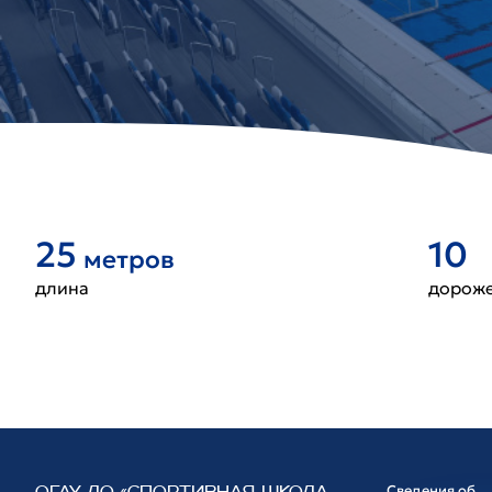
25
10
метров
длина
дорож
Сведения об